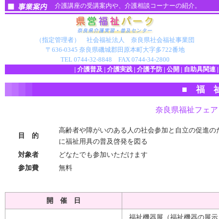
介護講座の受講案内や、介護相談コーナーの紹介。
（指定管理者） 社会福祉法人 奈良県社会福祉事業団
〒636-0345 奈良県磯城郡田原本町大字多722番地
TEL 0744-32-8848 FAX 0744-34-2800
|
介護普及
|
介護実践
|
介護予防
|
公開
|
自助具関連
■ 福 
.
.
.
.
奈良県福祉フェア 第
高齢者や障がいのある人の社会参加と自立の促進の
目 的
に福祉用具の普及啓発を図る
対象者
どなたでも参加いただけます
参加費
無料
開 催 日
福祉機器展（福祉機器の展示